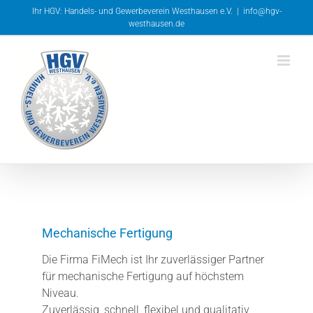
Zum
Ihr HGV: Handels- und Gewerbeverein Westhausen e.V.
|
info@hgv-
Inhalt
westhausen.de
springen
Mechanische Fertigung
Die Firma FiMech ist Ihr zuverlässiger Partner
für mechanische Fertigung auf höchstem
Niveau.
Zuverlässig, schnell, flexibel und qualitativ