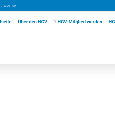
thausen.de
tseite
Über den HGV
HGV-Mitglied werden
HG