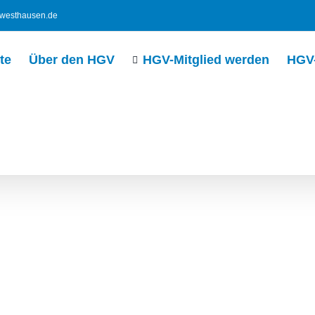
westhausen.de
te
Über den HGV
HGV-Mitglied werden
HGV-