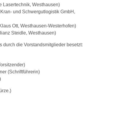
de Lasertechnik, Westhausen)
 Kran- und Schwergutlogistik GmbH,
k Klaus Ott, Westhausen-Westerhofen)
llianz Steidle, Westhausen)
durch die Vorstandsmitglieder besetzt:
Vorsitzender)
r (Schriftführerin)
)
ürze.)