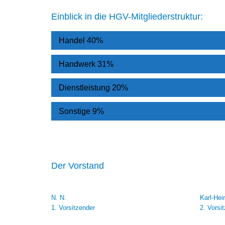
Einblick in die HGV-Mitgliederstruktur:
Handel
40%
Handwerk
31%
Dienstleistung
20%
Sonstige
9%
Der Vorstand
N. N.
Karl-Hei
1. Vorsitzender
2. Vorsi