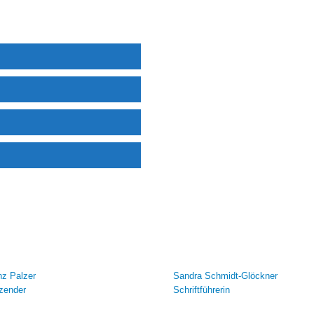
nz Palzer
Sandra Schmidt-Glöckner
tzender
Schriftführerin