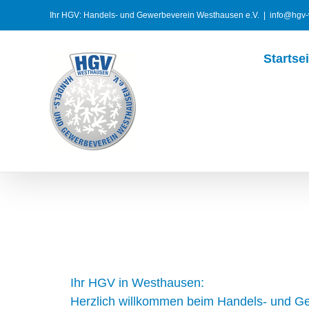
Zum
Ihr HGV: Handels- und Gewerbeverein Westhausen e.V.
|
info@hgv-
Inhalt
springen
Startsei
Ihr HGV in Westhausen:
Herzlich willkommen beim Handels- und G