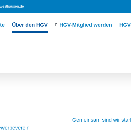
westhausen.de
te
Über den HGV
HGV-Mitglied werden
HGV-
Gemeinsam sind wir star
ewerbeverein